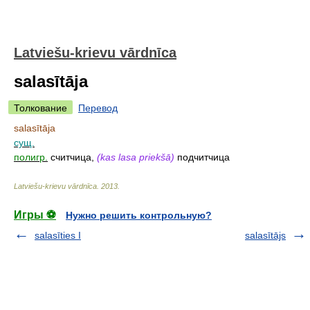
Latviešu-krievu vārdnīca
salasītāja
Толкование
Перевод
salasītāja
сущ.
полигр.
считчица,
(kas lasa priekšā)
подчитчица
Latviešu-krievu vārdnīca
.
2013
.
Игры ⚽
Нужно решить контрольную?
salasīties I
salasītājs